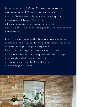
Il ristorante Ca
’ Zane Martin può ospitare
comodamente 120 persone e riserva
una raffinata atmosfera, dove la semplice
eleganza del luogo si presta
ad ogni occasione di incontro e fa si
che il convivio diventi una gradevole esperienza
sensoriale.
Eventi, cene, banchetti, trovano una perfetta
realizzazione curata da personale qualificato ed
attento ad ogni singola esigenza.
La cucina coniuga le tipicità territoriali
alle nuove tendenze, proponendo piatti legati
alla stagionalità con un occhio
di riguardo alle offerte del mare
e della laguna veneta.