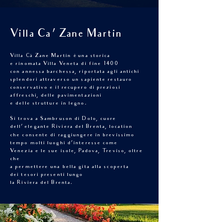
Villa Ca
' Zane Martin
Villa Cà Zane Martin è una storica
e rinomata Villa Veneta di fine 1400
con annessa barchessa, riportata agli antichi
splendori attraverso un sapiente restauro
conservativo e il recupero di preziosi
affreschi, delle pavimentazioni
e delle strutture in legno.
Si trova a Sambruson di Dolo, cuore
dell’
elegante Riviera del Brenta, location
che consente di raggiungere in brevissimo
tempo molti luoghi d’interesse come
Venezia e le sue isole, Padova, Treviso, oltre
che
a permettere una bella gita alla scoperta
dei tesori presenti lungo
la Riviera del Brenta.