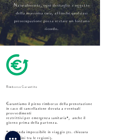
Naturalmente, ogni dettaglio è oggetto
della massima cura, affinchè qualsiasi
preoccupazione possa restare un lontano
ricordo.
Rimborso Garantito
Garantiamo il pieno rimborso della prenotazione
in caso di cancellazione dovuta a eventuali
provvedimenti
restrittivi per emergenza sanitaria
,
anche il
*
giorno prima della partenza.
che renda impossibile in viaggio (es. chiusura
*
dei confini tra le regioni).