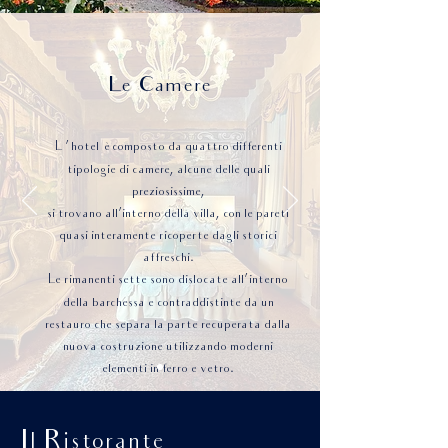
Le Camere
L
'hotel è composto da quattro differenti
tipologie di camere, alcune delle quali
preziosissime,
si trovano all’interno della villa, con le pareti
quasi interamente ricoperte dagli storici
affreschi.
Le rimanenti sette sono dislocate all’
interno
della barchessa e contraddistinte da un
restauro che separa la parte recuperata dalla
nuova costruzione utilizzando moderni
elementi in ferro e vetro.
Il Ristorante