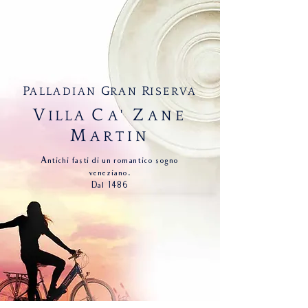
P
G
R
ALLADIAN
RAN
ISERVA
V
C
Z
ILLA
A'
ANE
M
ARTIN
Antichi fasti di un romantico sogno
veneziano.
Dal 1486