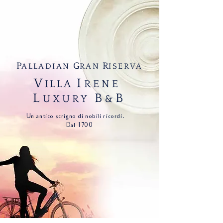
P
G
R
ALLADIAN
RAN
ISERVA
V
I
ILLA
RENE
L
B
B
UXURY
&
Un antico scrigno di nobili ricordi.
Dal 1700