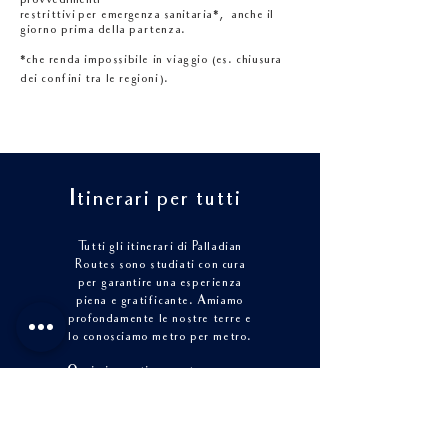
provvedimenti
restrittivi per emergenza sanitaria
,
anche il
*
giorno prima della partenza.
che renda impossibile in viaggio (es. chiusura
*
dei confini tra le regioni).
Itinerari per tutti
Tutti gli itinerari di Palladian
Routes sono studiati con cura
per garantire una esperienza
piena e gratificante. Amiamo
profondamente le nostre terre e
lo conosciamo metro per metro.
Ogni giorno ti racconteremo una
storia affascinante in cui
immergerti, tra paesaggi
inaspettati, straordinarie opere
d’
arte, vini pregiati e altre