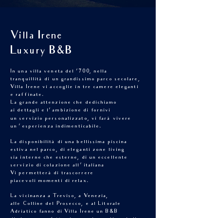
Villa Irene
Luxury B&B
In una villa veneta del ‘700, nella
tranquillità di un grandissimo parco secolare,
Villa Irene vi accoglie in tre camere eleganti
e raffinate.
La grande attenzione che dedichiamo
ai dettagli e l’
ambizione di fornivi
un servizio personalizzato, vi farà vivere
un
’
esperienza indimenticabile.
La disponibilità di una bellissima piscina
estiva nel parco, di eleganti zone living
sia interne che esterne, di un eccellente
servizio di colazione all’ italiana
Vi permetterà di trascorrere
piacevoli momenti di relax.
La vicinanza a Treviso, a Venezia,
alle Colline del Prosecco, e al Litorale
Adriatico fanno di Villa Irene un B&B